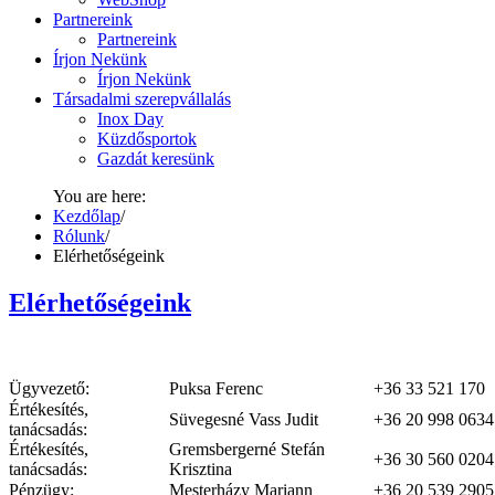
Partnereink
Partnereink
Írjon Nekünk
Írjon Nekünk
Társadalmi szerepvállalás
Inox Day
Küzdősportok
Gazdát keresünk
You are here:
Kezdőlap
/
Rólunk
/
Elérhetőségeink
Elérhetőségeink
Ügyvezető:
Puksa Ferenc
+36 33 521 170
Értékesítés,
Süvegesné Vass Judit
+36 20 998 0634
tanácsadás:
Értékesítés,
Gremsbergerné Stefán
+36 30 560 0204
tanácsadás:
Krisztina
Pénzügy:
Mesterházy Mariann
+36 20 539 2905