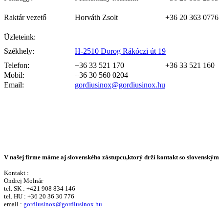
Raktár vezető
Horváth Zsolt
+36 20 363 0776
Üzleteink:
Székhely:
H-2510 Dorog Rákóczi út 19
Telefon:
+36 33 521 170
+36 33 521 160
Mobil:
+36 30 560 0204
Email:
gordiusinox@gordiusinox.hu
V našej firme máme aj slovenského zástupcu,ktorý drží kontakt so slovenský
Kontakt :
Ondrej Molnár
tel. SK : +421 908 834 146
tel. HU : +36 20 36 30 776
email :
gordiusinox@gordiusinox.hu