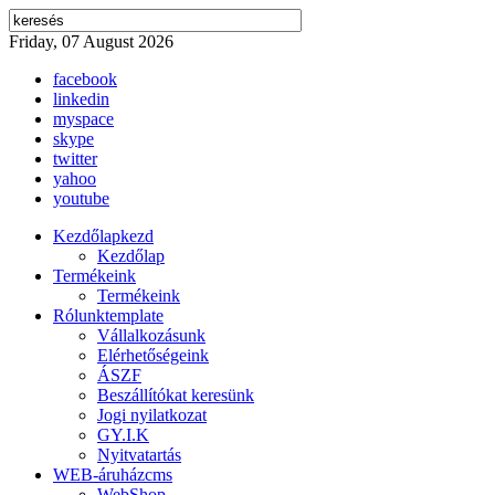
Friday, 07 August 2026
facebook
linkedin
myspace
skype
twitter
yahoo
youtube
Kezdőlap
kezd
Kezdőlap
Termékeink
Termékeink
Rólunk
template
Vállalkozásunk
Elérhetőségeink
ÁSZF
Beszállítókat keresünk
Jogi nyilatkozat
GY.I.K
Nyitvatartás
WEB-áruház
cms
WebShop