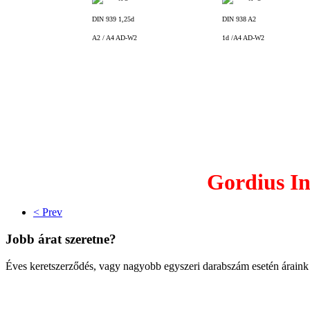
DIN 939 1,25d
DIN 938 A2
A2 / A4 AD-W2
1d /A4 AD-W2
Gordius In
< Prev
Jobb árat szeretne?
Éves keretszerződés, vagy nagy
obb egyszeri darabszám esetén áraink