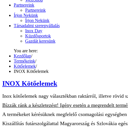
Partnereink
Partnereink
Írjon Nekünk
Írjon Nekünk
Társadalmi szerepvállalás
Inox Day
Küzdősportok
Gazdát keresünk
You are here:
Kezdőlap
/
Termékeink
/
Kötőelemek
/
INOX Kötőelemek
INOX Kötőelemek
Inox kötőelemek nagy választékban raktárról, illetve rövid sz
Bízzák ránk a készletezést! Igény esetén a megrendelt termé
A termékeket kérésüknek megfelelő csomagolási egységben s
Kiszállítás futárszolgálattal Magyarország és Szlovák
ia egés