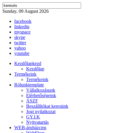
Sunday, 09 August 2026
facebook
linkedin
myspace
skype
twitter
yahoo
youtube
Kezdőlap
kezd
Kezdőlap
Termékeink
Termékeink
Rólunk
template
Vállalkozásunk
Elérhetőségeink
ÁSZF
Beszállítókat keresünk
Jogi nyilatkozat
GY.I.K
Nyitvatartás
WEB-áruház
cms
WebShop