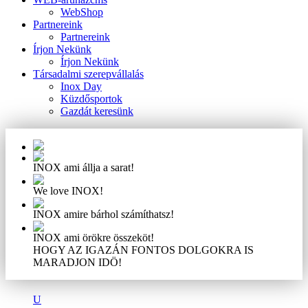
WebShop
Partnereink
Partnereink
Írjon Nekünk
Írjon Nekünk
Társadalmi szerepvállalás
Inox Day
Küzdősportok
Gazdát keresünk
INOX ami állja a sarat!
We love INOX!
INOX amire bárhol számíthatsz!
INOX ami örökre összeköt!
HOGY AZ IGAZÁN FONTOS DOLGOKRA IS
MARADJON IDÖ!
U