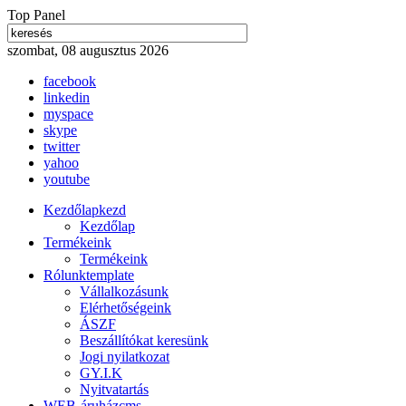
Top Panel
szombat, 08 augusztus 2026
facebook
linkedin
myspace
skype
twitter
yahoo
youtube
Kezdőlap
kezd
Kezdőlap
Termékeink
Termékeink
Rólunk
template
Vállalkozásunk
Elérhetőségeink
ÁSZF
Beszállítókat keresünk
Jogi nyilatkozat
GY.I.K
Nyitvatartás
WEB-áruház
cms