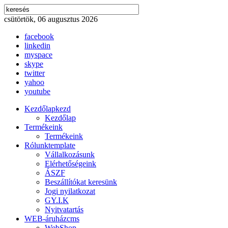
csütörtök, 06 augusztus 2026
facebook
linkedin
myspace
skype
twitter
yahoo
youtube
Kezdőlap
kezd
Kezdőlap
Termékeink
Termékeink
Rólunk
template
Vállalkozásunk
Elérhetőségeink
ÁSZF
Beszállítókat keresünk
Jogi nyilatkozat
GY.I.K
Nyitvatartás
WEB-áruház
cms
WebShop