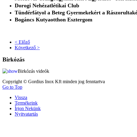
Dorogi Nehézatlétikai Club
Tündérfátyol a Beteg Gyermekekért a Rászorultakér
Bogáncs Kutyaotthon Esztergom
< Előző
Következő >
Birkózás
Birkózás videók
Copyright © Gordius Inox Kft minden jog fenntartva
Go to Top
Vissza
Termékeink
Írjon Nekünk
Nyitvatartás