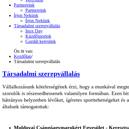
Partnereink
Partnereink
Írjon Nekünk
Írjon Nekünk
Társadalmi szerepvállalás
Inox Day
Küzdősportok
Gazdát keresünk
Ön itt van:
Kezdőlap
/
Társadalmi szerepvállalás
Társadalmi szerepvállalás
Vállalkozásunk kötelességének érzi, hogy a munkával megterm
szorulók is részesedhessenek valamilyen formában. Ezen hit
hátrányos helyzetben lévőket, ígéretes sporttehetségeket é
általunk támogatottak:
Moldovai Csángóagymarokért Egyesület - Kereszts