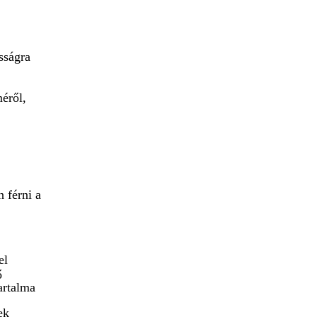
sságra
éről,
 férni a
el
ő
artalma
ek