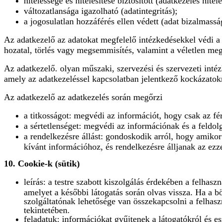
hitelessége és hitelesítése biztosított (adatkezelés hitel
változatlansága igazolható (adatintegritás);
a jogosulatlan hozzáférés ellen védett (adat bizalmassá
Az adatkezelő az adatokat megfelelő intézkedésekkel védi a 
hozatal, törlés vagy megsemmisítés, valamint a véletlen me
Az adatkezelő. olyan műszaki, szervezési és szervezeti int
amely az adatkezeléssel kapcsolatban jelentkező kockázatok
Az adatkezelő az adatkezelés során megőrzi
a titkosságot: megvédi az információt, hogy csak az fér
a sértetlenséget: megvédi az információnak és a feldol
a rendelkezésre állást: gondoskodik arról, hogy amikor
kívánt információhoz, és rendelkezésre álljanak az ezz
10. Cookie-k (sütik)
leírás: a testre szabott kiszolgálás érdekében a felhas
amelyet a későbbi látogatás során olvas vissza. Ha a b
szolgáltatónak lehetősége van összekapcsolni a felhaszn
tekintetében.
feladatuk: információkat gyűjtenek a látogatókról és e