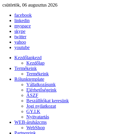
csütörtök, 06 augusztus 2026
facebook
linkedin
myspace
skype
twitter
yahoo
youtube
Kezdőlap
kezd
Kezdőlap
Termékeink
Termékeink
Rólunk
template
Vállalkozásunk
Elérhetőségeink
ÁSZF
Beszállítókat keresünk
Jogi nyilatkozat
GY.I.K
Nyitvatartás
WEB-áruház
cms
WebShop
Partnereink