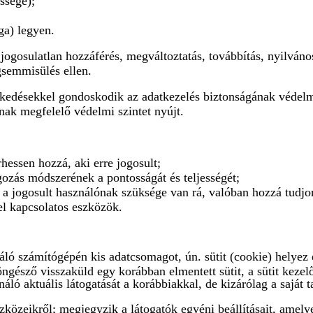
essége);
ga) legyen.
jogosulatlan hozzáférés, megváltoztatás, továbbítás, nyilváno
gsemmisülés ellen.
ézkedésekkel gondoskodik az adatkezelés biztonságának védelm
nak megfelelő védelmi szintet nyújt.
hessen hozzá, aki erre jogosult;
gozás módszerének a pontosságát és teljességét;
 a jogosult használónak szüksége van rá, valóban hozzá tudjon
el kapcsolatos eszközök.
ználó számítógépén kis adatcsomagot, ún. sütit (cookie) helyez 
öngésző visszaküld egy korábban elmentett sütit, a sütit kezel
áló aktuális látogatását a korábbiakkal, de kizárólag a saját t
szközeikről; megjegyzik a látogatók egyéni beállításait, amely