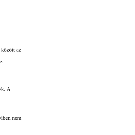
 között az
ez
ek. A
nyiben nem