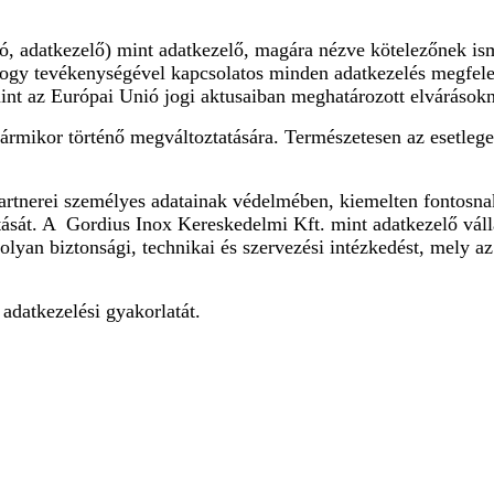
ó, adatkezelő) mint adatkezelő, magára nézve kötelezőnek ism
, hogy tevékenységével kapcsolatos minden adatkezelés megfele
int az Európai Unió jogi aktusaiban meghatározott elvárások
bármikor történő megváltoztatására. Természetesen az esetlege
artnerei személyes adatainak védelmében, kiemelten fontosnak
rtását. A Gordius Inox Kereskedelmi Kft. mint adatkezelő váll
lyan biztonsági, technikai és szervezési intézkedést, mely a
adatkezelési gyakorlatát.