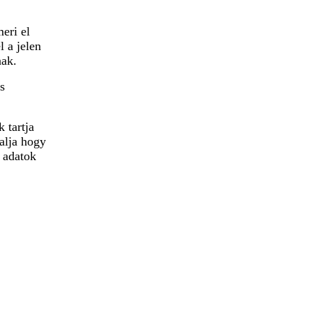
eri el
l a jelen
nak.
s
 tartja
alja hogy
z adatok