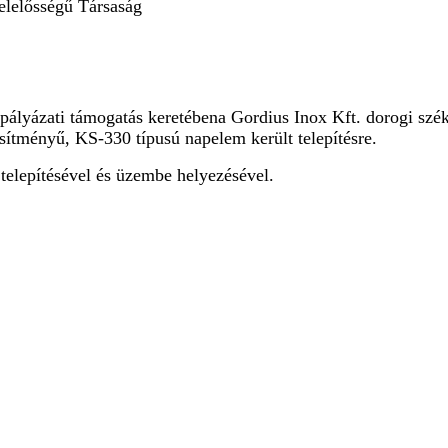
elelősségű Társaság
pályázati támogatás keretében
a Gordius Inox Kft. dorogi szé
sítményű, KS-330 típusú napelem került telepítésre.
telepítésével és üzembe helyezésével.