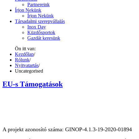
Partnereink
Írjon Nekünk
Írjon Nekünk
Társadalmi szerepvállalás
Inox Day
Küzdősportok
Gazdát keresünk
Ön itt van:
Kezdőlap
/
Rólunk
/
Nyitvatartás
/
Uncategorised
EU-s Támogatások
A projekt azonosító száma: GINOP-4.1.3-19-2020-01894