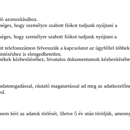
ló azonosításához.
séges, hogy személyre szabott fiókot tudjunk nyújtani a
séges, hogy személyre szabott fiókot tudjunk nyújtani a
 telefonszámon felvesszük a kapcsolatot az ügyféllel többek
intézéshez is elengedhetetlen.
rmékek kézbesítéséhez, hivatalos dokumentumok kézbesítéséh
 adatmegadással, ráutaló magatartással ad meg az adatkezelőn
ul.
nem kéri az adatok törlését, illetve 5 év után töröljük, amen