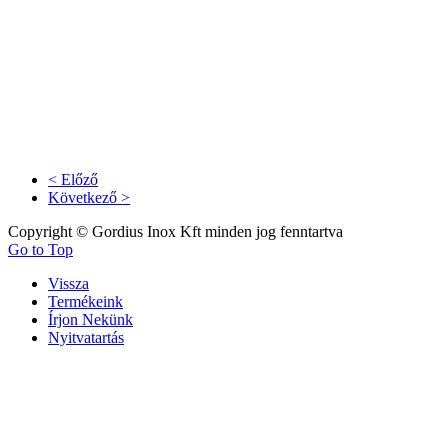
< Előző
Következő >
Copyright © Gordius Inox Kft minden jog fenntartva
Go to Top
Vissza
Termékeink
Írjon Nekünk
Nyitvatartás