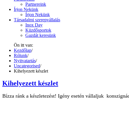
Partnereink
Írjon Nekünk
Írjon Nekünk
Társadalmi szerepvállalás
Inox Day
Küzdősportok
Gazdát keresünk
Ön itt van:
Kezdőlap
/
Rólunk
/
Nyitvatartás
/
Uncategorised
/
Kihelyezett készlet
Kihelyezett készlet
Bízza ránk a készletezést! Igény esetén vállaljuk konszignác