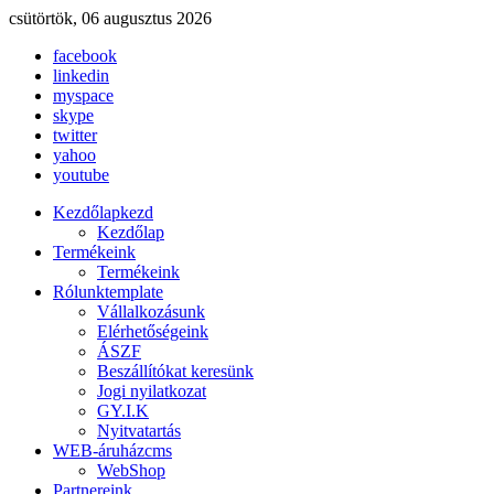
csütörtök, 06 augusztus 2026
facebook
linkedin
myspace
skype
twitter
yahoo
youtube
Kezdőlap
kezd
Kezdőlap
Termékeink
Termékeink
Rólunk
template
Vállalkozásunk
Elérhetőségeink
ÁSZF
Beszállítókat keresünk
Jogi nyilatkozat
GY.I.K
Nyitvatartás
WEB-áruház
cms
WebShop
Partnereink