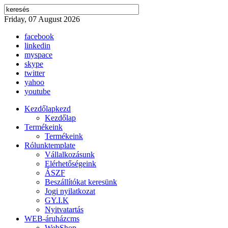
Friday, 07 August 2026
facebook
linkedin
myspace
skype
twitter
yahoo
youtube
Kezdőlap
kezd
Kezdőlap
Termékeink
Termékeink
Rólunk
template
Vállalkozásunk
Elérhetőségeink
ÁSZF
Beszállítókat keresünk
Jogi nyilatkozat
GY.I.K
Nyitvatartás
WEB-áruház
cms
WebShop