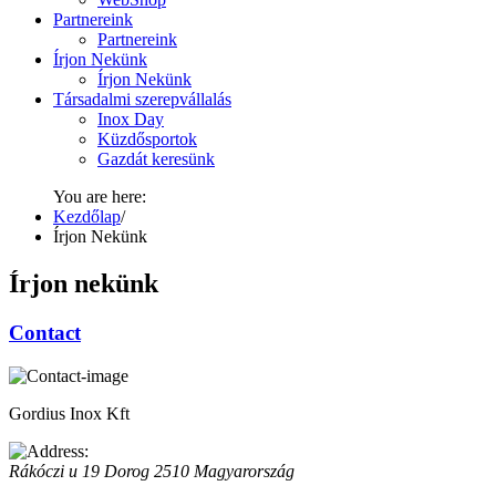
Partnereink
Partnereink
Írjon Nekünk
Írjon Nekünk
Társadalmi szerepvállalás
Inox Day
Küzdősportok
Gazdát keresünk
You are here:
Kezdőlap
/
Írjon Nekünk
Írjon nekünk
Contact
Gordius Inox Kft
Rákóczi u 19
Dorog
2510
Magyarország