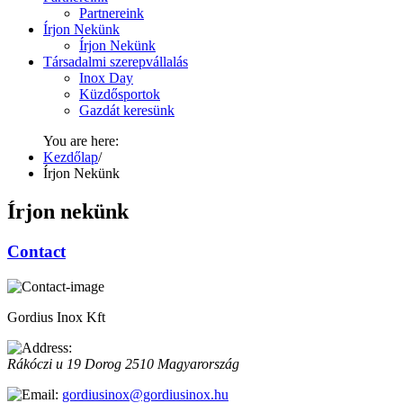
Partnereink
Írjon Nekünk
Írjon Nekünk
Társadalmi szerepvállalás
Inox Day
Küzdősportok
Gazdát keresünk
You are here:
Kezdőlap
/
Írjon Nekünk
Írjon nekünk
Contact
Gordius Inox Kft
Rákóczi u 19
Dorog
2510
Magyarország
gordiusinox@gordiusinox.hu