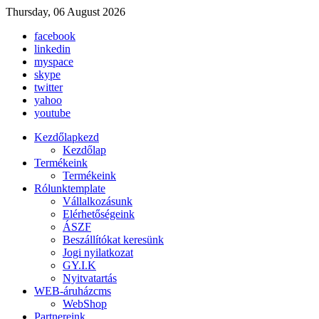
Thursday, 06 August 2026
facebook
linkedin
myspace
skype
twitter
yahoo
youtube
Kezdőlap
kezd
Kezdőlap
Termékeink
Termékeink
Rólunk
template
Vállalkozásunk
Elérhetőségeink
ÁSZF
Beszállítókat keresünk
Jogi nyilatkozat
GY.I.K
Nyitvatartás
WEB-áruház
cms
WebShop
Partnereink