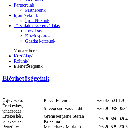
Partnereink
Partnereink
Írjon Nekünk
Írjon Nekünk
Társadalmi szerepvállalás
Inox Day
Küzdősportok
Gazdát keresünk
You are here:
Kezdőlap
/
Rólunk
/
Elérhetőségeink
Elérhetőségeink
Ügyvezető:
Puksa Ferenc
+36 33 521 170
Értékesítés,
Süvegesné Vass Judit
+36 20 998 0634
tanácsadás:
Értékesítés,
Gremsbergerné Stefán
+36 30 560 0204
tanácsadás:
Krisztina
Pénzügy:
Mesterházy Mariann
+36 20 539 2905