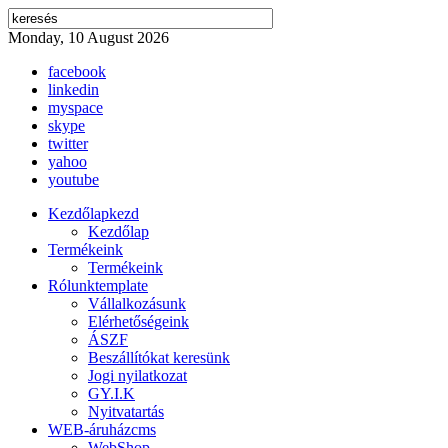
Monday, 10 August 2026
facebook
linkedin
myspace
skype
twitter
yahoo
youtube
Kezdőlap
kezd
Kezdőlap
Termékeink
Termékeink
Rólunk
template
Vállalkozásunk
Elérhetőségeink
ÁSZF
Beszállítókat keresünk
Jogi nyilatkozat
GY.I.K
Nyitvatartás
WEB-áruház
cms
WebShop