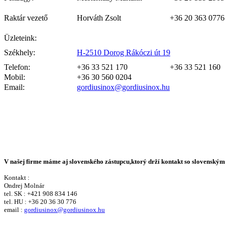
Raktár vezető
Horváth Zsolt
+36 20 363 0776
Üzleteink:
Székhely:
H-2510 Dorog Rákóczi út 19
Telefon:
+36 33 521 170
+36 33 521 160
Mobil:
+36 30 560 0204
Email:
gordiusinox@gordiusinox.hu
V našej firme máme aj slovenského zástupcu,ktorý drží kontakt so slovenský
Kontakt :
Ondrej Molnár
tel. SK : +421 908 834 146
tel. HU : +36 20 36 30 776
email :
gordiusinox@gordiusinox.hu