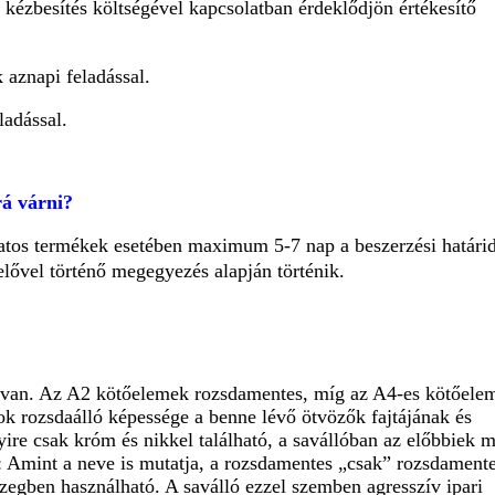
 kézbesítés költségével kapcsolatban érdeklődjön értékesítő
k aznapi feladással.
ladással.
rá várni?
járatos termékek esetében maximum 5-7 nap a beszerzési határi
lővel történő megegyezés alapján történik.
en van. Az A2 kötőelemek rozsdamentes, míg az A4-es kötőele
ok rozsdaálló képessége a benne lévő ötvözők fajtájának és
 csak króm és nikkel található, a savállóban az előbbiek me
va: Amint a neve is mutatja, a rozsdamentes „csak” rozsdamen
egben használható. A saválló ezzel szemben agresszív ipari