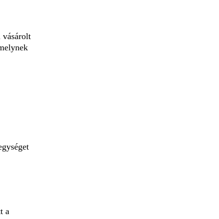
 vásárolt
 melynek
egységet
t a