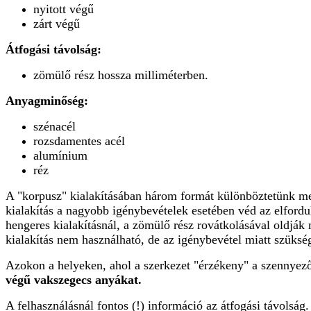
nyitott végű
zárt végű
Átfogási távolság:
zömülő rész hossza milliméterben.
Anyagminőség:
szénacél
rozsdamentes acél
alumínium
réz
A "korpusz" kialakításában három formát különböztetünk m
kialakítás a nagyobb igénybevételek esetében véd az elfordu
hengeres kialakításnál, a zömülő rész rovátkolásával oldják
kialakítás nem használható, de az igénybevétel miatt szükség
Azokon a helyeken, ahol a szerkezet "érzékeny" a szennyező
végű vakszegecs anyákat.
A felhasználásnál fontos (!) információ az átfogási távolság