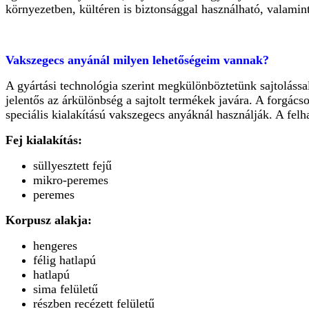
környezetben, kültéren is biztonsággal használható, valamint
Vakszegecs anyánál milyen lehetőségeim vannak?
A gyártási technológia szerint megkülönböztetünk sajtolással
jelentős az árkülönbség a sajtolt termékek javára. A forgácso
speciális kialakítású vakszegecs anyáknál használják. A felh
Fej kialakítás:
süllyesztett fejű
mikro-peremes
peremes
Korpusz alakja:
hengeres
félig hatlapú
hatlapú
sima felületű
részben recézett felületű