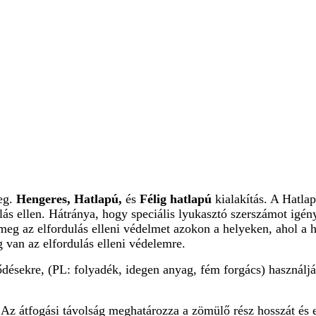
eg.
Hengeres, Hatlapú,
és
Félig hatlapú
kialakítás. A Hatla
lás ellen. Hátránya, hogy speciális lyukasztó szerszámot igén
 meg az elfordulás elleni védelmet azokon a helyeken, ahol a 
 van az elfordulás elleni védelemre.
désekre, (PL: folyadék, idegen anyag, fém forgács) használj
. Az átfogási távolság meghatározza a zömülő rész hosszát és e