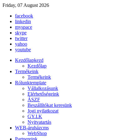
Friday, 07 August 2026
facebook
linkedin
myspace
skype
twitter
yahoo
youtube
Kezdőlap
kezd
Kezdőlap
Termékeink
Termékeink
Rólunk
template
Vállalkozásunk
Elérhetőségeink
ÁSZF
Beszállítókat keresünk
Jogi nyilatkozat
GY.I.K
Nyitvatartás
WEB-áruház
cms
WebShop
Partnereink