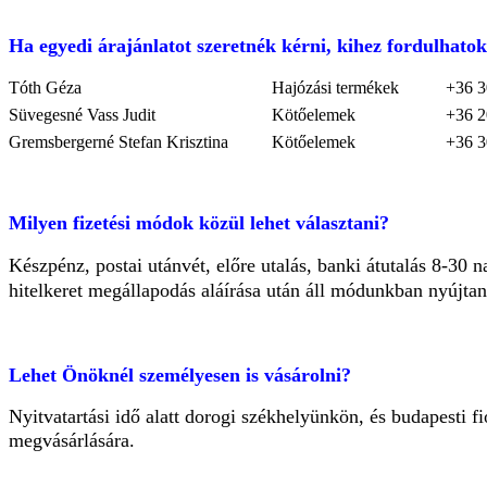
Ha egyedi árajánlatot szeretnék kérni, kihez fordulhato
Tóth Géza
Hajózási termékek
+36 3
Süvegesné Vass Judit
Kötőelemek
+36 2
Gremsbergerné Stefan Krisztina
Kötőelemek
+36 3
Milyen fizetési módok közül lehet választani?
Készpénz, postai utánvét, előre utalás, banki átutalás 8-30 
hitelkeret megállapodás aláírása után áll módunkban nyújtani
Lehet Önöknél személyesen is vásárolni?
Nyitvatartási idő alatt dorogi székhelyünkön, és budapesti
megvásárlására.