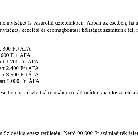
ennyiséget is vásárolni üzleteinkben.
Abban az esetben, ha a
yiséget, kezelési és csomagbontási költséget számítunk fel,
tt 300 Ft+ÁFA
tt 600 Ft+ ÁFA
latt 1.200 Ft+ÁFA
latt 2.400 Ft+ÁFA
latt 3.500 Ft+ÁFA
latt 5.000 Ft+ÁFA
esetben ha készlethiány okán nem áll módunkban kiszerelési 
 Szlovákia egész területén.
Nettó 90 000 Ft számlaérték felet