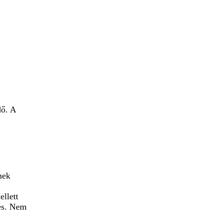
dő. A
mek
llett
tes. Nem