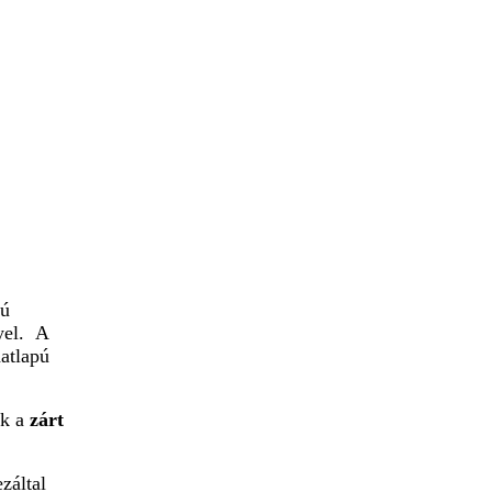
pú
yel. A
hatlapú
ák a
zárt
záltal