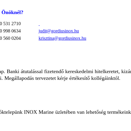
k Önöknél?
0 531 2710
0 998 0634
judit@gordiusinox.hu
0 560 0204
krisztina@gordiusinox.hu
nap.
Banki átutalással fizetendő kereskedelmi hitelkeretet, kizá
. Megállapodás tervezetet kérje értékesítő kollégáinktól.
 fióktelepünk INOX Marine üzletében van lehetőség termékeink