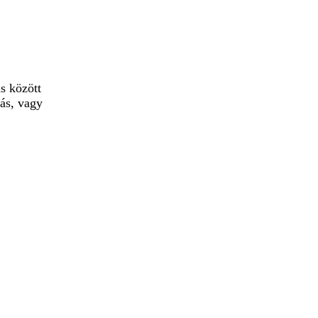
us között
iás, vagy