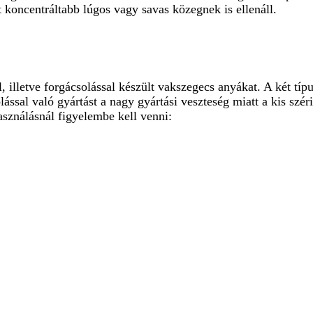
 koncentráltabb lúgos vagy savas közegnek is ellenáll.
, illetve forgácsolással készült vakszegecs anyákat. A két típ
lással való gyártást a nagy gyártási veszteség miatt a kis szér
asználásnál figyelembe kell venni: