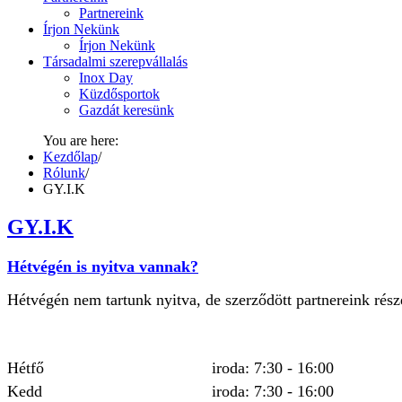
Partnereink
Írjon Nekünk
Írjon Nekünk
Társadalmi szerepvállalás
Inox Day
Küzdősportok
Gazdát keresünk
You are here:
Kezdőlap
/
Rólunk
/
GY.I.K
GY.I.K
Hétvégén is nyitva vannak?
Hétvégén nem tartunk nyitva, de szerződött partnereink rés
Hétfő
iroda: 7:30 - 16:00
Kedd
iroda: 7:30 - 16:00