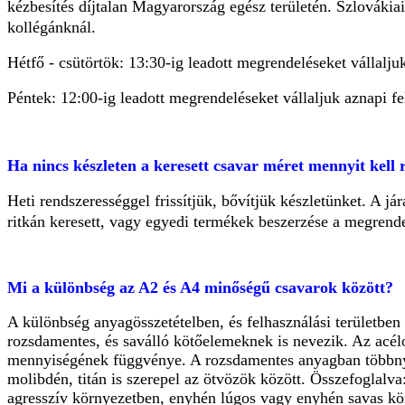
kézbesítés díjtalan Magyarország egész területén. Szlovákiai
kollégánknál.
Hétfő - csütörtök: 13:30-ig leadott megrendeléseket vállalju
Péntek: 12:00-ig leadott megrendeléseket vállaljuk aznapi fe
Ha nincs készleten a keresett csavar méret mennyit kell 
Heti rendszerességgel frissítjük, bővítjük készletünket. A 
ritkán keresett, vagy egyedi termékek beszerzése a megrende
Mi a különbség az A2 és A4 minőségű csavarok között?
A különbség anyagösszetételben, és felhasználási területb
rozsdamentes, és saválló kötőelemeknek is nevezik. Az acél
mennyiségének függvénye. A rozsdamentes anyagban többnyire
molibdén, titán is szerepel az ötvözök között. Összefoglal
agresszív környezetben, enyhén lúgos vagy enyhén savas köz