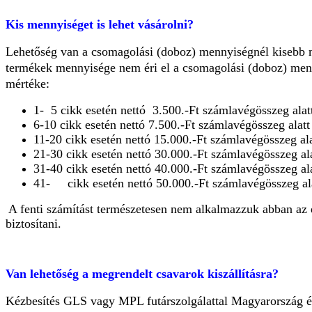
Kis mennyiséget is lehet vásárolni?
Lehetőség van a csomagolási (doboz) mennyiségnél kisebb m
termékek mennyisége nem éri el a csomagolási (doboz) menn
mértéke:
1- 5 cikk esetén nettó 3.500.-Ft számlavégösszeg ala
6-10 cikk esetén nettó 7.500.-Ft számlavégösszeg ala
11-20 cikk esetén nettó 15.000.-Ft számlavégösszeg a
21-30 cikk esetén nettó 30.000.-Ft számlavégösszeg a
31-40 cikk esetén nettó 40.000.-Ft számlavégösszeg a
41- cikk esetén nettó 50.000.-Ft számlavégösszeg a
A fenti számítást természetesen nem alk
almazzuk abban az 
biztosítani.
Van lehetőség a megrendelt csavarok kiszállításra?
Kézbesítés GLS vagy MPL futárszolgálattal Magyarország és