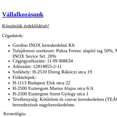
Vállalkozásunk
Köszönjük érdeklődését!
Cégadatok:
Gordius INOX kereskedelmi Kft
Tulajdonosi szerkezet: Puksa Ferenc alapító tag 50%, M
INOX Sevice Srl. 20%
Cégjegyzékszám: 11 09 008634
Adószám: 12814855-2-11
Székhely: H-2510 Dorog Rákóczi utca 19
Fióktelepek:
H-1113 Budapest Elek utca 22
H-2500 Esztergom Martsa Alajos utca 6/A
H-2500 Esztergom Szent György utca 1
Tevékenység: Kötőelem és csavar kereskedelem (TEÁO
berendezések nagykereskedelme.
Kronológia: