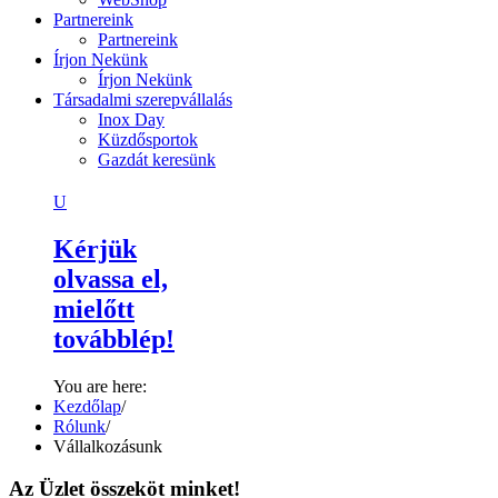
Partnereink
Partnereink
Írjon Nekünk
Írjon Nekünk
Társadalmi szerepvállalás
Inox Day
Küzdősportok
Gazdát keresünk
U
Kérjük
olvassa el,
mielőtt
továbblép!
You are here:
Kezdőlap
/
Rólunk
/
Vállalkozásunk
Az Üzlet összeköt minket!