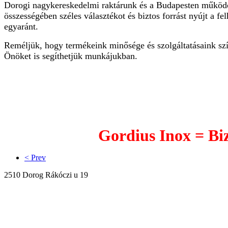
Dorogi nagykereskedelmi raktárunk és a Budapesten mű
összességében széles választékot és biztos forrást nyújt a f
egyaránt.
Reméljük, hogy termékeink minősége és szolgáltatásaink sz
Önöket is segíthetjük munkájukban.
Gordius Inox = Biz
< Prev
2510 Dorog Rákóczi u 19