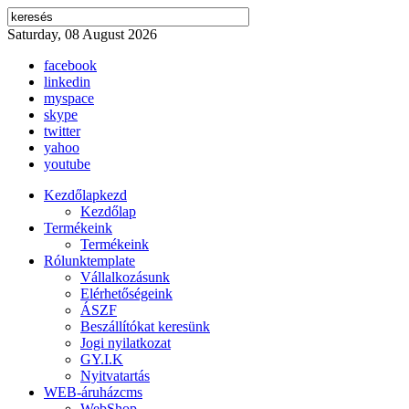
Saturday, 08 August 2026
facebook
linkedin
myspace
skype
twitter
yahoo
youtube
Kezdőlap
kezd
Kezdőlap
Termékeink
Termékeink
Rólunk
template
Vállalkozásunk
Elérhetőségeink
ÁSZF
Beszállítókat keresünk
Jogi nyilatkozat
GY.I.K
Nyitvatartás
WEB-áruház
cms
WebShop