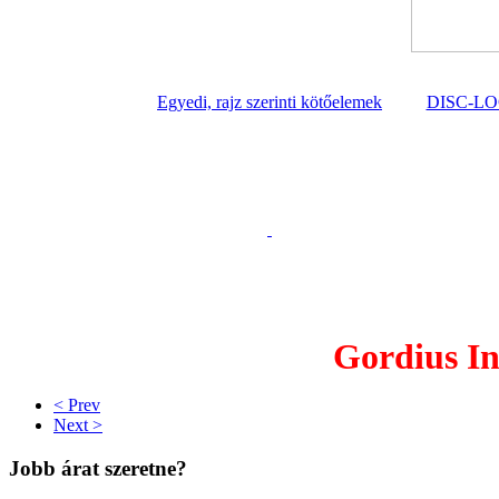
Egyedi, rajz szerinti kötőelemek
DISC-L
Gordius In
< Prev
Next >
Jobb árat szeretne?