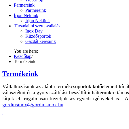
Partnereink
Partnereink
Írjon Nekünk
Írjon Nekünk
Társadalmi szerepvállalás
Inox Day
Küzdősportok
Gazdát keresünk
You are here:
Kezdőlap
/
Termékeink
Termékeink
Vállalkozásunk az alábbi termékcsoportok kötőelemeit kínálja
választékot és a gyors szállítást beszállítói hátterünkre tá
látjuk el, rugalmasan kezeljük az egyedi igényeket is. Ajá
gordiusinox@gordiusinox.hu