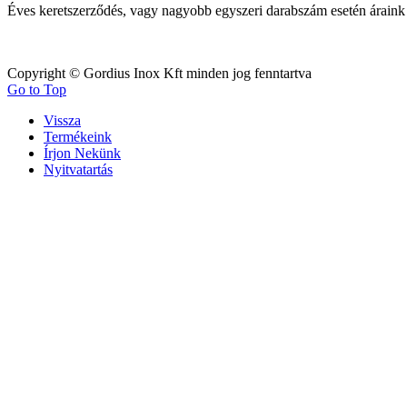
Éves keretszerződés, vagy nagy
obb egyszeri darabszám esetén áraink
Copyright © Gordius Inox Kft minden jog fenntartva
Go to Top
Vissza
Termékeink
Írjon Nekünk
Nyitvatartás