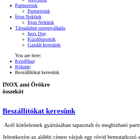
Partnereink
Partnereink
Írjon Nekünk
Írjon Nekünk
Társadalmi szerepvállalás
Inox Day
Küzdősportok
Gazdát keresünk
You are here:
Kezdőlap
/
Rólunk
/
Beszállítókat keresünk
INOX ami Örökre
összeköt
Beszállítókat keresünk
Acél kötőelemek gyártásában tapasztalt és megbízható part
Jelentkezést az alábbi címen várjuk egy rövid bemutatkozó an