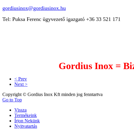
gordiusinox@gordiusinox.hu
Tel: Puksa Ferenc ügyvezető igazgató +36 33 521 171
Gordius Inox = Biz
< Prev
Next >
Copyright © Gordius Inox Kft minden jog fenntartva
Go to Top
Vissza
Termékeink
Írjon Nekünk
Nyitvatartás