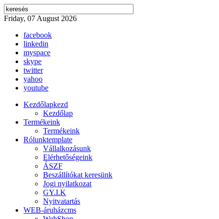
Friday, 07 August 2026
facebook
linkedin
myspace
skype
twitter
yahoo
youtube
Kezdőlap
kezd
Kezdőlap
Termékeink
Termékeink
Rólunk
template
Vállalkozásunk
Elérhetőségeink
ÁSZF
Beszállítókat keresünk
Jogi nyilatkozat
GY.I.K
Nyitvatartás
WEB-áruház
cms
WebShop