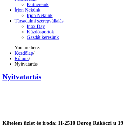
Partnereink
Írjon Nekünk
Írjon Nekünk
Társadalmi szerepvállalás
Inox Day
Küzdősportok
Gazdát keresünk
You are here:
Kezdőlap
/
Rólunk
/
Nyitvatartás
Nyitvatartás
Kötelem üzlet és iroda: H-2510 Dorog Rákóczi u 19