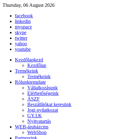
Thursday, 06 August 2026
facebook
linkedin
myspace
skype
twitter
yahoo
youtube
Kezdőlap
kezd
Kezdőlap
Termékeink
Termékeink
Rólunk
template
Vállalkozásunk
Elérhetőségeink
ÁSZF
Beszállítókat keresünk
Jogi nyilatkozat
GY.I.K
Nyitvatartás
WEB-áruház
cms
WebShop
Partnereink