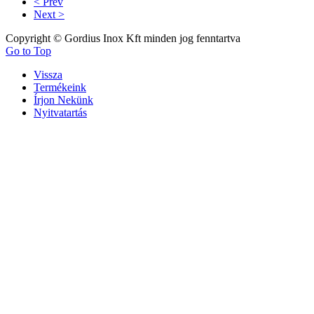
< Prev
Next >
Copyright © Gordius Inox Kft minden jog fenntartva
Go to Top
Vissza
Termékeink
Írjon Nekünk
Nyitvatartás