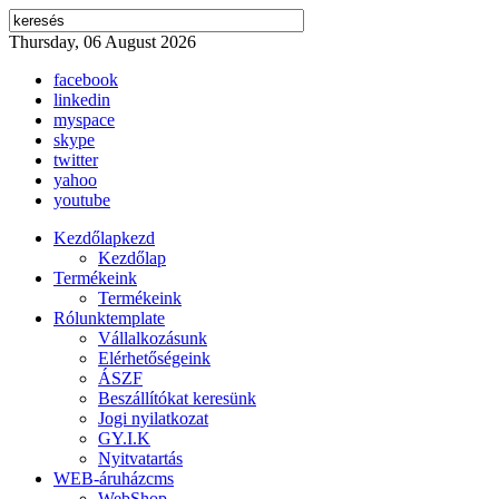
Thursday, 06 August 2026
facebook
linkedin
myspace
skype
twitter
yahoo
youtube
Kezdőlap
kezd
Kezdőlap
Termékeink
Termékeink
Rólunk
template
Vállalkozásunk
Elérhetőségeink
ÁSZF
Beszállítókat keresünk
Jogi nyilatkozat
GY.I.K
Nyitvatartás
WEB-áruház
cms
WebShop