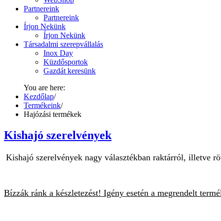
Partnereink
Partnereink
Írjon Nekünk
Írjon Nekünk
Társadalmi szerepvállalás
Inox Day
Küzdősportok
Gazdát keresünk
You are here:
Kezdőlap
/
Termékeink
/
Hajózási termékek
Kishajó szerelvények
Kishajó szerelvények nagy választékban raktárról, illetve röv
Bízzák ránk a készletezést! Igény esetén a megrendelt termé