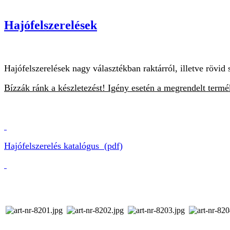
Hajófelszerelések
Hajófelszerelések nagy választékban raktárról, illetve rövid s
Bízzák ránk a készletezést! Igény esetén a megrendelt termé
Hajófelszerelés katalógus (pdf)