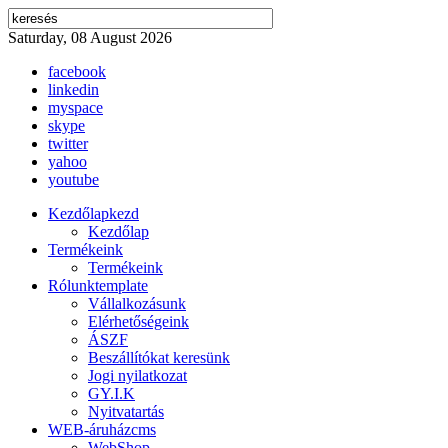
Saturday, 08 August 2026
facebook
linkedin
myspace
skype
twitter
yahoo
youtube
Kezdőlap
kezd
Kezdőlap
Termékeink
Termékeink
Rólunk
template
Vállalkozásunk
Elérhetőségeink
ÁSZF
Beszállítókat keresünk
Jogi nyilatkozat
GY.I.K
Nyitvatartás
WEB-áruház
cms
WebShop