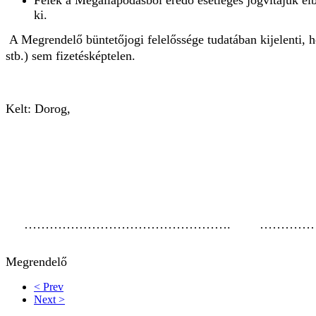
ki.
A Megrendelő büntetőjogi felelőssége tudatában kijelenti, 
stb.) sem fizetésképtelen.
Kelt: Dorog,
………………………………………….
…………
Megrendelő
< Prev
Next >