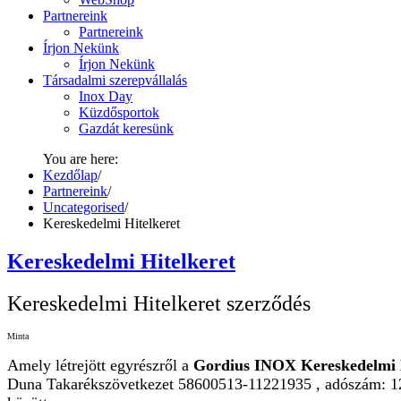
Partnereink
Partnereink
Írjon Nekünk
Írjon Nekünk
Társadalmi szerepvállalás
Inox Day
Küzdősportok
Gazdát keresünk
You are here:
Kezdőlap
/
Partnereink
/
Uncategorised
/
Kereskedelmi Hitelkeret
Kereskedelmi Hitelkeret
Kereskedelmi Hitelkeret szerződés
Minta
Amely létrejött egyrészről a
Gordius INOX Kereskedelmi 
Duna Takarékszövetkezet 58600513-11221935 , adószám: 128