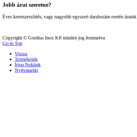
Jobb árat szeretne?
Éves keretszerződés, vagy nagy
obb egyszeri darabszám esetén áraink
Copyright © Gordius Inox Kft minden jog fenntartva
Go to Top
Vissza
Termékeink
Írjon Nekünk
Nyitvatartás