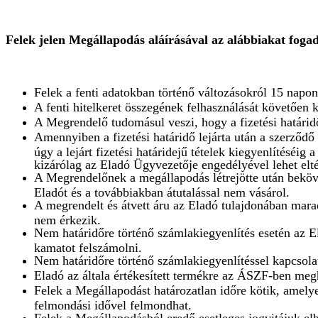
Felek
jelen Megállapodás aláírásával az alábbiakat fogad
Felek a fenti adatokban történő változásokról 15 napon
A fenti hitelkeret összegének felhasználását követően 
A Megrendelő tudomásul veszi, hogy a fizetési határid
Amennyiben a fizetési határidő lejárta után a szerződ
úgy a lejárt fizetési határidejű tételek kiegyenlítéséig
kizárólag az Eladó Ügyvezetője engedélyével lehet elté
A Megrendelőnek a megállapodás létrejötte után bekövet
Eladót és a továbbiakban átutalással nem vásárol.
A megrendelt és átvett áru az Eladó tulajdonában mar
nem érkezik.
Nem határidőre történő számlakiegyenlítés esetén az E
kamatot felszámolni.
Nem határidőre történő számlakiegyenlítéssel kapcsolat
Eladó az általa értékesített termékre az ÁSZF-ben meghat
Felek a Megállapodást határozatlan időre kötik, amelyet
felmondási idővel felmondhat.
Felek a Megállapodásból eredő esetleges jogvitájuk elb