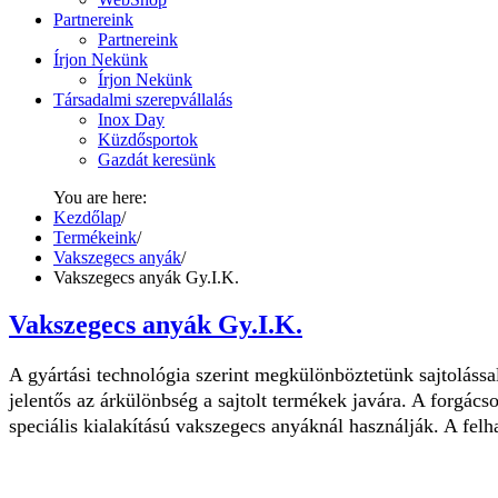
Partnereink
Partnereink
Írjon Nekünk
Írjon Nekünk
Társadalmi szerepvállalás
Inox Day
Küzdősportok
Gazdát keresünk
You are here:
Kezdőlap
/
Termékeink
/
Vakszegecs anyák
/
Vakszegecs anyák Gy.I.K.
Vakszegecs anyák Gy.I.K.
A gyártási technológia szerint megkülönböztetünk sajtolással
jelentős az árkülönbség a sajtolt termékek javára. A forgácso
speciális kialakítású vakszegecs anyáknál használják. A felh