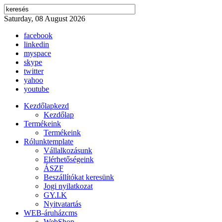
Saturday, 08 August 2026
facebook
linkedin
myspace
skype
twitter
yahoo
youtube
Kezdőlap
kezd
Kezdőlap
Termékeink
Termékeink
Rólunk
template
Vállalkozásunk
Elérhetőségeink
ÁSZF
Beszállítókat keresünk
Jogi nyilatkozat
GY.I.K
Nyitvatartás
WEB-áruház
cms
WebShop