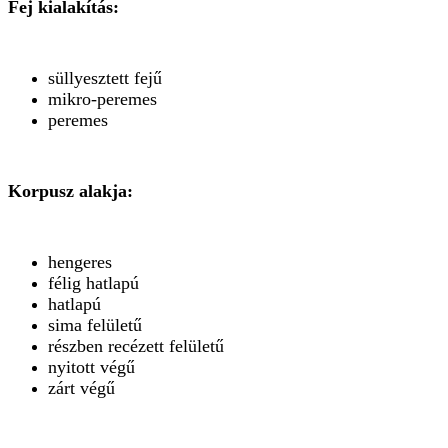
Fej kialakítás:
süllyesztett fejű
mikro-peremes
peremes
Korpusz alakja:
hengeres
félig hatlapú
hatlapú
sima felületű
részben recézett felületű
nyitott végű
zárt végű