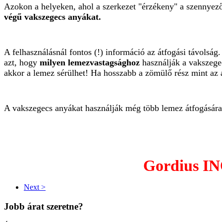
Azokon a helyeken, ahol a szerkezet "érzékeny" a szennyező
végű vakszegecs anyákat.
A felhasználásnál fontos (!) információ az átfogási távolság
azt, hogy
milyen lemezvastagsághoz
használják a vakszege
akkor a lemez sérülhet! Ha hosszabb a zömülő rész mint az á
A vakszegecs anyákat használják még több lemez átfogására 
Gordius IN
Next >
Jobb árat szeretne?