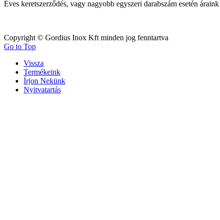
Éves keretszerződés, vagy nagy
obb egyszeri darabszám esetén áraink
Copyright © Gordius Inox Kft minden jog fenntartva
Go to Top
Vissza
Termékeink
Írjon Nekünk
Nyitvatartás